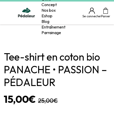
Concept
Nos box
Eshop
Se connecter
Panier
Blog
Entraînement
Parrainage
Tee-shirt en coton bio
PANACHE • PASSION –
PÉDALEUR
15,00€
25,00€