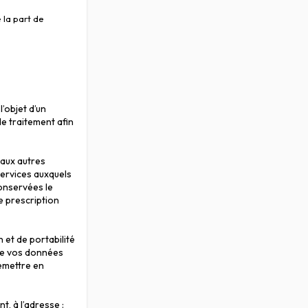
 la part de
’objet d’un
e traitement afin
 aux autres
services auxquels
conservées le
e prescription
n et de portabilité
t de vos données
emettre en
, à l’adresse :