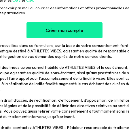
epte les
CGV
et
CGU
recevoir par mail ou courrier des informations et offres promotionnelles de
es partenaires
Créer mon compte
recueillies dans ce formulaire, sur la base de votre consentement, font l
atique destiné à ATHLETES VIBES, agissant en qualité de responsable d
i et la gestion de vos demandes auprès de notre service clients.
 destinées au personnel habilité de ATHLETES VIBES et le cas échéant,
oupe agissant en qualité de sous-traitant, ainsi qu’aux prestataires de 
ut faire appel pour l’accomplissement de la finalité visée. Elles sont 
à la réalisation de ladite finalité augmenté le cas échéant des durées d
.
 droit d’accès, de rectification, d’effacement, d’opposition, de limitatio
s légales et de la possibilité de définir des directives relatives au sor
s. Vous pouvez aussi retirer votre consentement à tout moment sans r
té du traitement intervenu jusqu’à présent.
droits, contactez ATHLETES VIBES - Pédaleur responsable de traitement