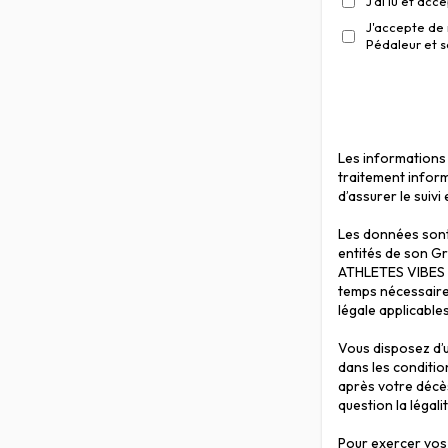
J'ai lu et acc
J'accepte de 
Pédaleur et s
Les informations 
traitement inform
d’assurer le suiv
Les données sont
entités de son Gr
ATHLETES VIBES pe
temps nécessaire 
légale applicables
Vous disposez d’un
dans les condition
après votre décè
question la légali
Pour exercer vos 