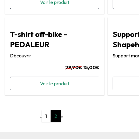
Voir le produit
T-shirt off-bike -
Support
PEDALEUR
Shapeh
Découvrir
Support magn
29,90€
15,00€
Voir le produit
«
1
2
»