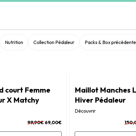
Nutrition
Collection Pédaleur
Packs & Box précédente
rd court Femme
Maillot Manches 
ur X Matchy
Hiver Pédaleur
Découvrir
99,90€
69,00€
150,